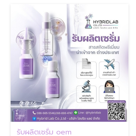
รับผลิตเซรั่ม oem