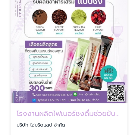
โรงงานผลิตไฟเบอร์ชงดื่มช่วยขับถ่าย OEM ปทุมธานี
บริษัท ไฮบริดแลป จำกัด