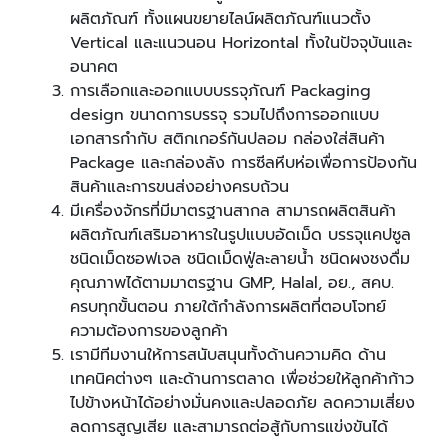
ผลิตภัณฑ์ ทั้งแผนขยายไลน์ผลิตภัณฑ์แนวตั้ง
Vertical และแนวนอน Horizontal ทั้งในปัจจุบันและ
อนาคต
การเลือกและออกแบบบรรจุภัณฑ์ Packaging
design ขนาดการบรรจุ รวมไปถึงการออกแบบ
เอกสารกำกับ สติกเกอร์กันปลอม กล่องใส่สินค้า
Package และกล่องลัง การซีลหีบห่อเพื่อการป้องกัน
สินค้าและการขนส่งอย่างครบถ้วน
มีเครื่องจักรที่มีมาตรฐานสากล สามารถผลิตสินค้า
ผลิตภัณฑ์เสริมอาหารในรูปแบบอัดเม็ด บรรจุแคปซูล
ชนิดเม็ดซอฟเจล ชนิดเม็ดฟู่ละลายน้ำ ชนิดผงชงดื่ม
คุณภาพได้ตามมาตรฐาน GMP, Halal, อย., สคบ.
ครบทุกขั้นตอน ภายใต้กำลังการผลิตที่ตอบโจทย์
ความต้องการของลูกค้า
เรามีทีมงานให้การสนับสนุนทั้งด้านความคิด ด้าน
เทคนิคต่างๆ และด้านการตลาด เพื่อช่วยให้ลูกค้าก้าว
ไปข้างหน้าได้อย่างมั่นคงและปลอดภัย ลดความเสี่ยง
ลดการสูญเสีย และสามารถต่อสู้กับการแข่งขันได้