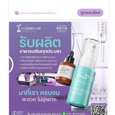
ดูรายละเอียด
โรงงานผลิตไฟเบอร์ชงดื่มช่วยขับถ่าย OEM ปทุมธานี