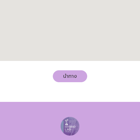
นำทาง