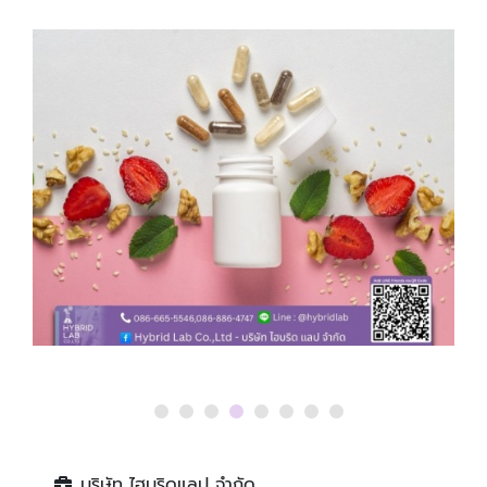
บริษัท ไฮบริดแลป จำกัด