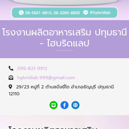
โรงงานผลิตอาหารเสริม ปทุมธานี
- ไฮบริดแลป
095-821-9912
hybridlab.999@gmail.com
29/23 หมู่ที่ 2 ตำบลบึงยี่โถ อำเภอธัญบุรี ปทุมธานี
12110